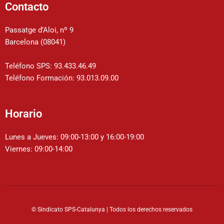
t
t
t
t
e
Contacto
i
s
a
o
l
v
a
g
k
o
Passatge d’Aloi, nº 9
p
r
p
e
Barcelona (08041)
p
a
e
:
m
Teléfono SPS: 93.433.46.49
Teléfono Formación: 93.013.09.00
Horario
Lunes a Jueves: 09:00-13:00 y 16:00-19:00
Viernes: 09:00-14:00
© Sindicato SPS-Catalunya | Todos los derechos reservados