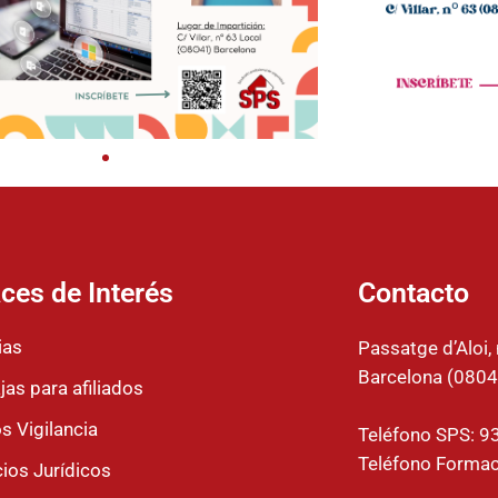
ces de Interés
Contacto
ias
Passatge d’Aloi, 
Barcelona (0804
jas para afiliados
s Vigilancia
Teléfono SPS: 9
Teléfono Formac
cios Jurídicos