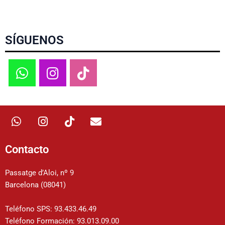
SÍGUENOS
W
I
T
E
h
n
i
n
a
s
k
v
t
t
t
e
Contacto
s
a
o
l
a
g
k
o
Passatge d’Aloi, nº 9
p
r
p
Barcelona (08041)
p
a
e
m
Teléfono SPS: 93.433.46.49
Teléfono Formación: 93.013.09.00