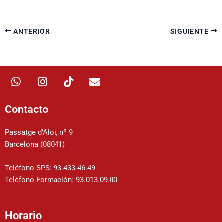
ANTERIOR
SIGUIENTE
W
I
T
E
h
n
i
n
a
s
k
v
t
t
t
e
Contacto
s
a
o
l
a
g
k
o
Passatge d’Aloi, nº 9
p
r
p
Barcelona (08041)
p
a
e
m
Teléfono SPS: 93.433.46.49
Teléfono Formación: 93.013.09.00
Horario