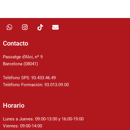
W
I
T
E
h
n
i
n
a
s
k
v
t
t
t
e
Contacto
s
a
o
l
a
g
k
o
Passatge d’Aloi, nº 9
p
r
p
Barcelona (08041)
p
a
e
m
Teléfono SPS: 93.433.46.49
Teléfono Formación: 93.013.09.00
Horario
Lunes a Jueves: 09:00-13:00 y 16:00-19:00
Viernes: 09:00-14:00