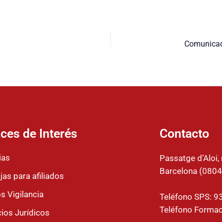
ces de Interés
Contacto
ias
Passatge d’Aloi, 
Barcelona (0804
jas para afiliados
s Vigilancia
Teléfono SPS: 9
Teléfono Formac
cios Jurídicos