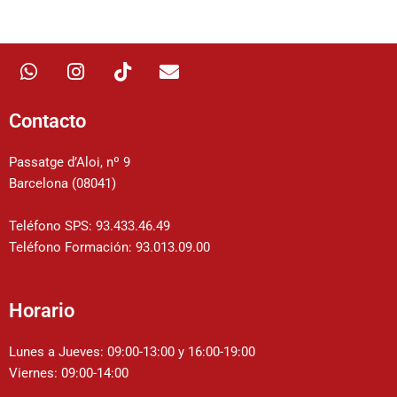
W
I
T
E
h
n
i
n
a
s
k
v
t
t
t
e
Contacto
s
a
o
l
a
g
k
o
Passatge d’Aloi, nº 9
p
r
p
Barcelona (08041)
p
a
e
m
Teléfono SPS: 93.433.46.49
Teléfono Formación: 93.013.09.00
Horario
Lunes a Jueves: 09:00-13:00 y 16:00-19:00
Viernes: 09:00-14:00