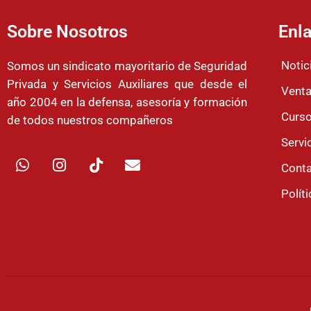
Sobre Nosotros
Enla
Notic
Somos un sindicato mayoritario de Seguridad
Privada y Servicios Auxiliares que desde el
Venta
año 2004 en la defensa, asesoría y formación
Curso
de todos nuestros compañeros
Servi
W
I
T
E
Cont
h
n
i
n
a
s
k
v
Polít
t
t
t
e
s
a
o
l
a
g
k
o
p
r
p
p
a
e
m