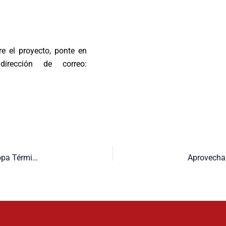
e el proyecto, ponte en
rección de correo:
Logramos que Inspección de Trabajo requiera a Securitas Ropa Térmica en la Ciutat de la Justícia Barcelona