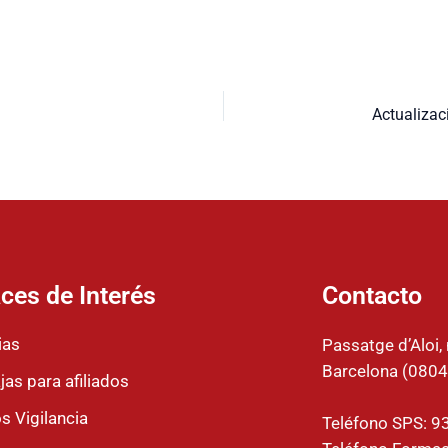
ces de Interés
Contacto
ias
Passatge d’Aloi, 
Barcelona (0804
jas para afiliados
s Vigilancia
Teléfono SPS: 9