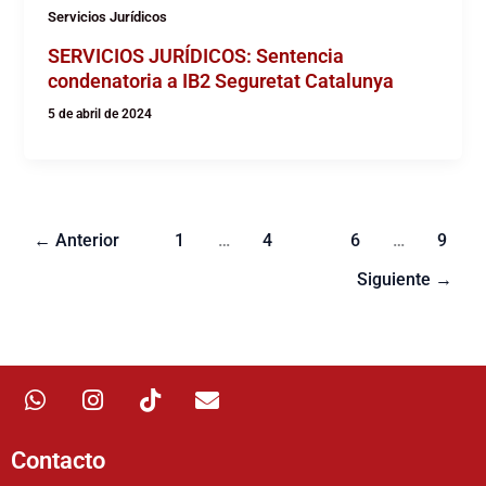
Servicios Jurídicos
SERVICIOS JURÍDICOS: Sentencia
condenatoria a IB2 Seguretat Catalunya
5 de abril de 2024
←
Anterior
1
…
4
5
6
…
9
Siguiente
→
W
I
T
E
h
n
i
n
a
s
k
v
t
t
t
e
Contacto
s
a
o
l